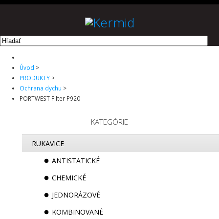
ÚVOD
PRODUKTY
O NÁS
NA STIAHNUTIE
Úvod
>
PRODUKTY
>
KONTAKT
Ochrana dychu
>
PORTWEST Filter P920
KATEGÓRIE
RUKAVICE
ANTISTATICKÉ
CHEMICKÉ
JEDNORÁZOVÉ
KOMBINOVANÉ