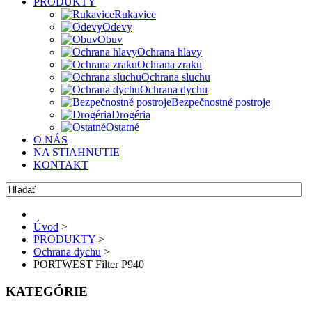
PRODUKTY
Rukavice
Odevy
Obuv
Ochrana hlavy
Ochrana zraku
Ochrana sluchu
Ochrana dychu
Bezpečnostné postroje
Drogéria
Ostatné
O NÁS
NA STIAHNUTIE
KONTAKT
Úvod
>
PRODUKTY
>
Ochrana dychu
>
PORTWEST Filter P940
KATEGÓRIE