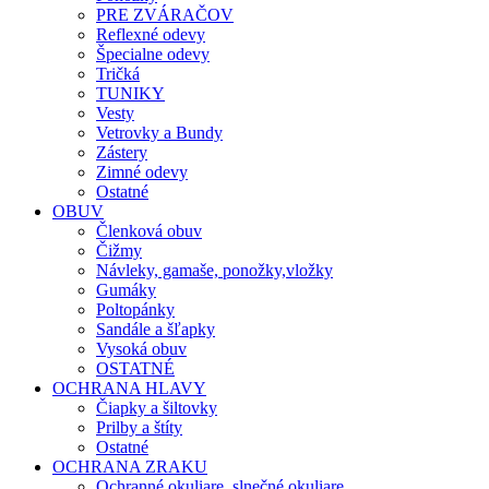
PRE ZVÁRAČOV
Reflexné odevy
Špecialne odevy
Tričká
TUNIKY
Vesty
Vetrovky a Bundy
Zástery
Zimné odevy
Ostatné
OBUV
Členková obuv
Čižmy
Návleky, gamaše, ponožky,vložky
Gumáky
Poltopánky
Sandále a šľapky
Vysoká obuv
OSTATNÉ
OCHRANA HLAVY
Čiapky a šiltovky
Prilby a štíty
Ostatné
OCHRANA ZRAKU
Ochranné okuliare, slnečné okuliare