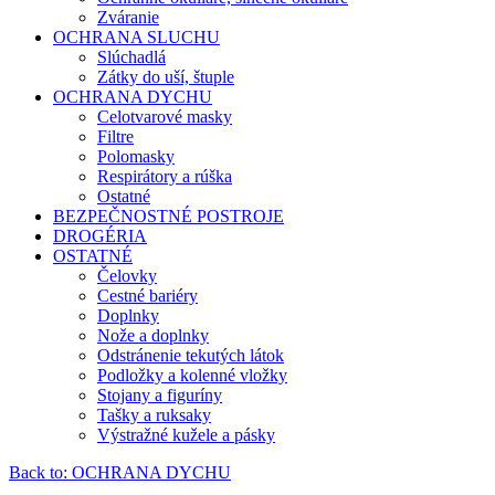
Zváranie
OCHRANA SLUCHU
Slúchadlá
Zátky do uší, štuple
OCHRANA DYCHU
Celotvarové masky
Filtre
Polomasky
Respirátory a rúška
Ostatné
BEZPEČNOSTNÉ POSTROJE
DROGÉRIA
OSTATNÉ
Čelovky
Cestné bariéry
Doplnky
Nože a doplnky
Odstránenie tekutých látok
Podložky a kolenné vložky
Stojany a figuríny
Tašky a ruksaky
Výstražné kužele a pásky
Back to: OCHRANA DYCHU