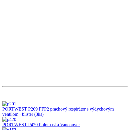
PORTWEST P209 FFP2 prachový respirátor s výdychovým
ventilom - blister (3ks)
PORTWEST P420 Polomaska Vancouver