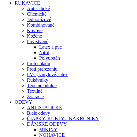
RUKAVICE
Antistatické
Chemické
Jednorázové
Kombinované
Kovové
Kožené
Povrstvené
Latex a pvc
Nitril
Polyuretán
Proti chladu
Proti prerezaniu
PVC, vinylové, latex
Rukávniky
Tepelne odolné
Textilné
Zvaracie
ODEVY
ANTISTATICKÉ
Biele odevy
ČIAPKY, KUKLY a NÁKRČNIKY
DÁMSKE ODEVY
MIKINY
NOHAVICE