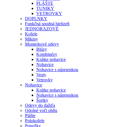
PLÁŠTE
TUNIKY
VETROVKY
DOPLNKY
Funkčná spodná bielizeň
JEDNORAZOVÉ
Košele
Mikiny
Monterkové odevy
Blúzy
Kombinézy
Krátke nohavice
Nohavice
Nohavice s náprsenkou
Vesty
Vetrovky
Nohavice
Krátke nohavice
Nohavice s náprsenkou
Šortky
Odevy do dažďa
Odolné voči ohňu
Plášte
Polokošele
Ponožky