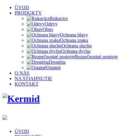
ÚVOD
PRODUKTY
Rukavice
Odevy
Obuv
Ochrana hlavy
Ochrana zraku
Ochrana sluchu
Ochrana dychu
Bezpečnostné postroje
Drogéria
Ostatné
O NÁS
NA STIAHNUTIE
KONTAKT
ÚVOD