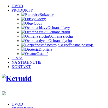
ÚVOD
PRODUKTY
Rukavice
Odevy
Obuv
Ochrana hlavy
Ochrana zraku
Ochrana sluchu
Ochrana dychu
Bezpečnostné postroje
Drogéria
Ostatné
O NÁS
NA STIAHNUTIE
KONTAKT
ÚVOD