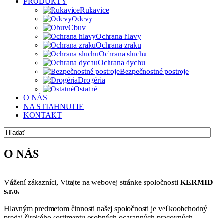
PRODUKTY
Rukavice
Odevy
Obuv
Ochrana hlavy
Ochrana zraku
Ochrana sluchu
Ochrana dychu
Bezpečnostné postroje
Drogéria
Ostatné
O NÁS
NA STIAHNUTIE
KONTAKT
O NÁS
Vážení zákazníci, Vitajte na webovej stránke spoločnosti
KERMID
s.r.o.
Hlavným predmetom činnosti našej spoločnosti je veľkoobchodný
predaj širokého sortimentu osobných ochranných pracovných