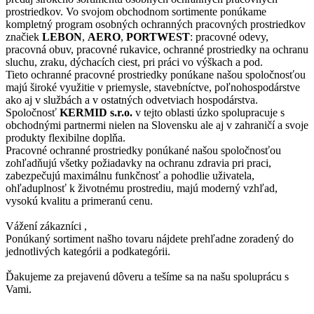
prostriedkov. Vo svojom obchodnom sortimente ponúkame
kompletný program osobných ochranných pracovných prostriedkov
značiek
LEBON
,
AERO
,
PORTWEST
: pracovné odevy,
pracovná obuv, pracovné rukavice, ochranné prostriedky na ochranu
sluchu, zraku, dýchacích ciest, pri práci vo výškach a pod.
Tieto ochranné pracovné prostriedky ponúkane našou spoločnosťou
majú široké využitie v priemysle, stavebníctve, poľnohospodárstve
ako aj v službách a v ostatných odvetviach hospodárstva.
Spoločnosť
KERMID s.r.o.
v tejto oblasti úzko spolupracuje s
obchodnými partnermi nielen na Slovensku ale aj v zahraničí a svoje
produkty flexibilne doplňa.
Pracovné ochranné prostriedky ponúkané našou spoločnosťou
zohľadňujú všetky požiadavky na ochranu zdravia pri praci,
zabezpečujú maximálnu funkčnosť a pohodlie uživatela,
ohľaduplnosť k životnému prostrediu, majú moderný vzhľad,
vysokú kvalitu a primeranú cenu.
Vážení zákazníci ,
Ponúkaný sortiment našho tovaru nájdete prehľadne zoradený do
jednotlivých kategórii a podkategórii.
Ďakujeme za prejavenú dôveru a tešíme sa na našu spoluprácu s
Vami.