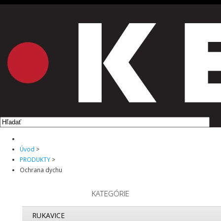
ÚVOD
PRODUKTY
O NÁS
NA STIAHNUTIE
KONTAKT
Úvod
>
PRODUKTY
>
Ochrana dychu
KATEGÓRIE
RUKAVICE