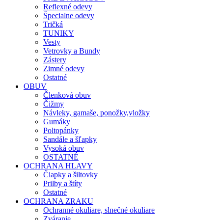
Reflexné odevy
Špecialne odevy
Tričká
TUNIKY
Vesty
Vetrovky a Bundy
Zástery
Zimné odevy
Ostatné
OBUV
Členková obuv
Čižmy
Návleky, gamaše, ponožky,vložky
Gumáky
Poltopánky
Sandále a šľapky
Vysoká obuv
OSTATNÉ
OCHRANA HLAVY
Čiapky a šiltovky
Prilby a štíty
Ostatné
OCHRANA ZRAKU
Ochranné okuliare, slnečné okuliare
Zváranie