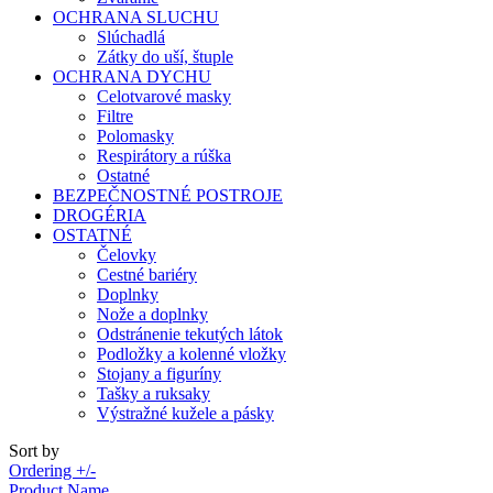
OCHRANA SLUCHU
Slúchadlá
Zátky do uší, štuple
OCHRANA DYCHU
Celotvarové masky
Filtre
Polomasky
Respirátory a rúška
Ostatné
BEZPEČNOSTNÉ POSTROJE
DROGÉRIA
OSTATNÉ
Čelovky
Cestné bariéry
Doplnky
Nože a doplnky
Odstránenie tekutých látok
Podložky a kolenné vložky
Stojany a figuríny
Tašky a ruksaky
Výstražné kužele a pásky
Sort by
Ordering +/-
Product Name