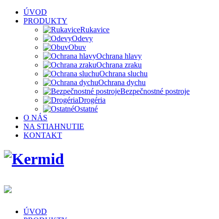
ÚVOD
PRODUKTY
Rukavice
Odevy
Obuv
Ochrana hlavy
Ochrana zraku
Ochrana sluchu
Ochrana dychu
Bezpečnostné postroje
Drogéria
Ostatné
O NÁS
NA STIAHNUTIE
KONTAKT
ÚVOD