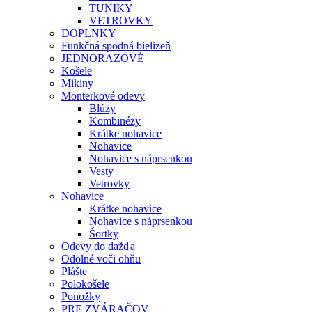
TUNIKY
VETROVKY
DOPLNKY
Funkčná spodná bielizeň
JEDNORAZOVÉ
Košele
Mikiny
Monterkové odevy
Blúzy
Kombinézy
Krátke nohavice
Nohavice
Nohavice s náprsenkou
Vesty
Vetrovky
Nohavice
Krátke nohavice
Nohavice s náprsenkou
Šortky
Odevy do dažďa
Odolné voči ohňu
Plášte
Polokošele
Ponožky
PRE ZVÁRAČOV