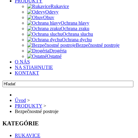
PRODUKTY
Rukavice
Odevy
Obuv
Ochrana hlavy
Ochrana zraku
Ochrana sluchu
Ochrana dychu
Bezpečnostné postroje
Drogéria
Ostatné
O NÁS
NA STIAHNUTIE
KONTAKT
Úvod
>
PRODUKTY
>
Bezpečnostné postroje
KATEGÓRIE
RUKAVICE