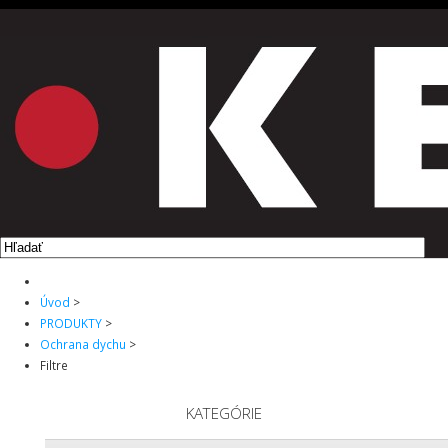
ÚVOD
PRODUKTY
O NÁS
NA STIAHNUTIE
KONTAKT
Úvod
>
PRODUKTY
>
Ochrana dychu
>
Filtre
KATEGÓRIE