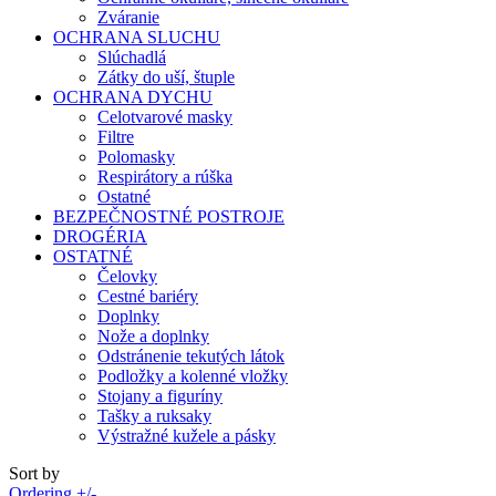
Zváranie
OCHRANA SLUCHU
Slúchadlá
Zátky do uší, štuple
OCHRANA DYCHU
Celotvarové masky
Filtre
Polomasky
Respirátory a rúška
Ostatné
BEZPEČNOSTNÉ POSTROJE
DROGÉRIA
OSTATNÉ
Čelovky
Cestné bariéry
Doplnky
Nože a doplnky
Odstránenie tekutých látok
Podložky a kolenné vložky
Stojany a figuríny
Tašky a ruksaky
Výstražné kužele a pásky
Sort by
Ordering +/-