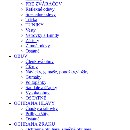
PRE ZVÁRAČOV
Reflexné odevy
Špecialne odevy
Tričká
TUNIKY
Vesty
Vetrovky a Bundy
Zástery
Zimné odevy
Ostatné
OBUV
Členková obuv
Čižmy
Návleky, gamaše, ponožky,vložky
Gumáky
Poltopánky
Sandále a šľapky
Vysoká obuv
OSTATNÉ
OCHRANA HLAVY
Čiapky a šiltovky
Prilby a štíty
Ostatné
OCHRANA ZRAKU
Ochranné okuliare, slnečné okuliare