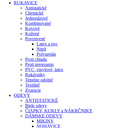
RUKAVICE
Antistatické
Chemické
Jednorázové
Kombinované
Kovové
Kožené
Povrstvené
Latex a pvc
Nitril
Polyuretán
Proti chladu
Proti prerezaniu
PVC, vinylové, latex
Rukávniky
Tepelne odolné
Textilné
Zvaracie
ODEVY
ANTISTATICKÉ
Biele odevy
ČIAPKY, KUKLY a NÁKRČNIKY
DÁMSKE ODEVY
MIKINY
NOHAVICE