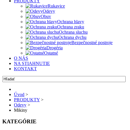
PRODUKTY
Rukavice
Odevy
Obuv
Ochrana hlavy
Ochrana zraku
Ochrana sluchu
Ochrana dychu
Bezpečnostné postroje
Drogéria
Ostatné
O NÁS
NA STIAHNUTIE
KONTAKT
Úvod
>
PRODUKTY
>
Odevy
>
Mikiny
KATEGÓRIE