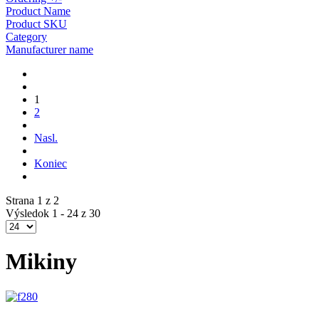
Product Name
Product SKU
Category
Manufacturer name
1
2
Nasl.
Koniec
Strana 1 z 2
Výsledok 1 - 24 z 30
Mikiny