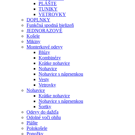
PLÁŠTE
TUNIKY
VETROVKY
DOPLNKY
Funkčná spodná bielizeň
JEDNORAZOVÉ
Košele
Mikiny
Monterkové odevy
Blúzy
Kombinézy
Krátke nohavice
Nohavice
Nohavice s náprsenkou
Vesty
Vetrovky
Nohavice
Krátke nohavice
Nohavice s náprsenkou
Šortky
Odevy do dažďa
Odolné voči ohňu
Plášte
Polokošele
Ponožky