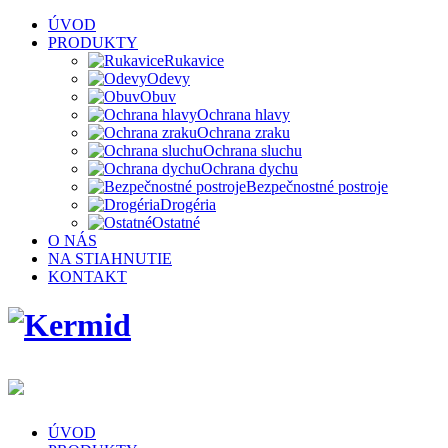
ÚVOD
PRODUKTY
Rukavice
Odevy
Obuv
Ochrana hlavy
Ochrana zraku
Ochrana sluchu
Ochrana dychu
Bezpečnostné postroje
Drogéria
Ostatné
O NÁS
NA STIAHNUTIE
KONTAKT
ÚVOD