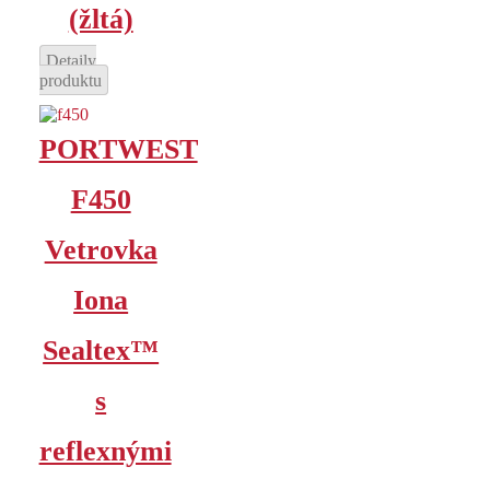
(žltá)
Detaily
produktu
PORTWEST
F450
Vetrovka
Iona
Sealtex™
s
reflexnými