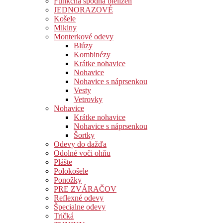
Funkčná spodná bielizeň
JEDNORAZOVÉ
Košele
Mikiny
Monterkové odevy
Blúzy
Kombinézy
Krátke nohavice
Nohavice
Nohavice s náprsenkou
Vesty
Vetrovky
Nohavice
Krátke nohavice
Nohavice s náprsenkou
Šortky
Odevy do dažďa
Odolné voči ohňu
Plášte
Polokošele
Ponožky
PRE ZVÁRAČOV
Reflexné odevy
Špecialne odevy
Tričká