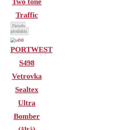
Two tone
Traffic
Detaily
produktu
PORTWEST
S498
Vetrovka
Sealtex
Ultra
Bomber
(žltá)