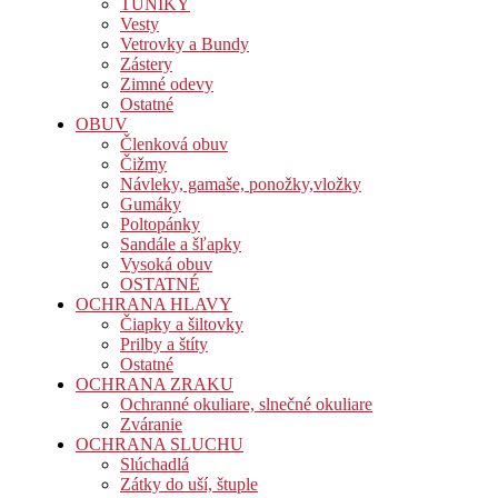
TUNIKY
Vesty
Vetrovky a Bundy
Zástery
Zimné odevy
Ostatné
OBUV
Členková obuv
Čižmy
Návleky, gamaše, ponožky,vložky
Gumáky
Poltopánky
Sandále a šľapky
Vysoká obuv
OSTATNÉ
OCHRANA HLAVY
Čiapky a šiltovky
Prilby a štíty
Ostatné
OCHRANA ZRAKU
Ochranné okuliare, slnečné okuliare
Zváranie
OCHRANA SLUCHU
Slúchadlá
Zátky do uší, štuple