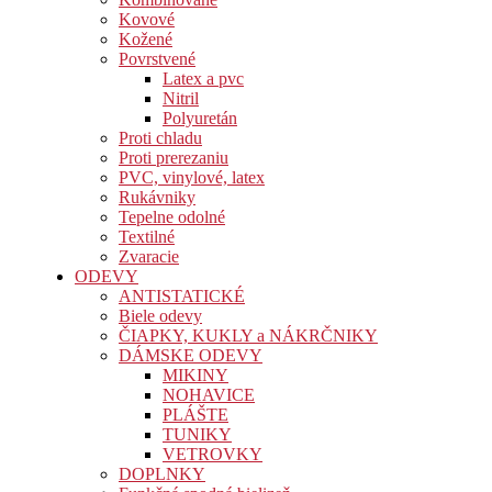
Kovové
Kožené
Povrstvené
Latex a pvc
Nitril
Polyuretán
Proti chladu
Proti prerezaniu
PVC, vinylové, latex
Rukávniky
Tepelne odolné
Textilné
Zvaracie
ODEVY
ANTISTATICKÉ
Biele odevy
ČIAPKY, KUKLY a NÁKRČNIKY
DÁMSKE ODEVY
MIKINY
NOHAVICE
PLÁŠTE
TUNIKY
VETROVKY
DOPLNKY