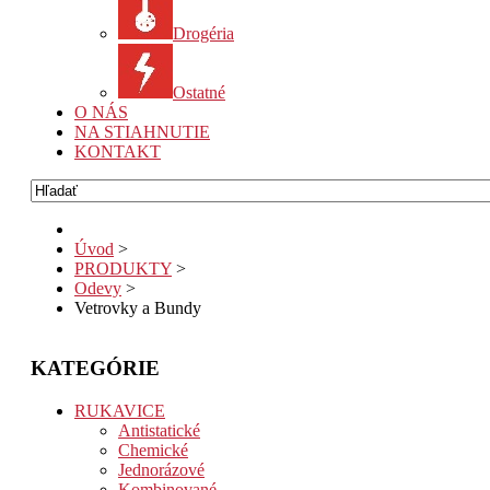
Drogéria
Ostatné
O NÁS
NA STIAHNUTIE
KONTAKT
Úvod
>
PRODUKTY
>
Odevy
>
Vetrovky a Bundy
KATEGÓRIE
RUKAVICE
Antistatické
Chemické
Jednorázové
Kombinované