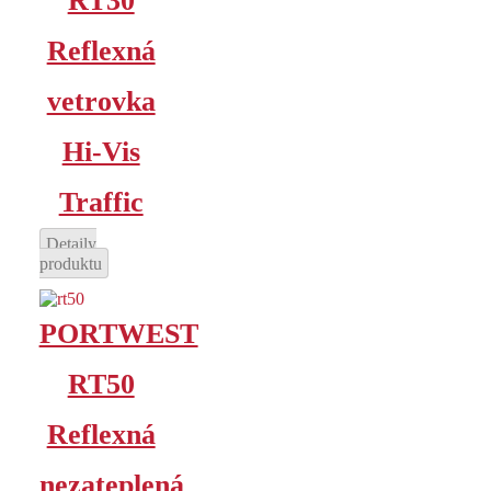
RT30
Reflexná
vetrovka
Hi-Vis
Traffic
Detaily
produktu
PORTWEST
RT50
Reflexná
nezateplená