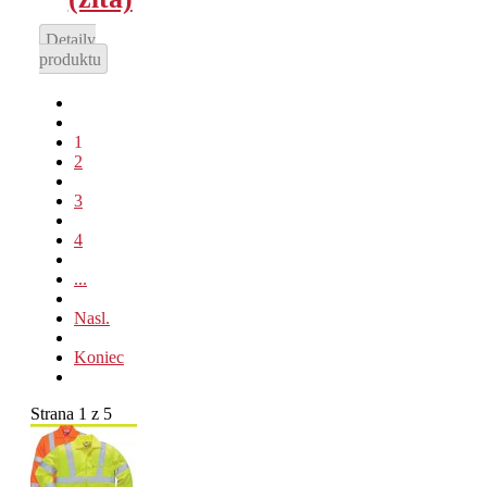
Detaily
produktu
1
2
3
4
...
Nasl.
Koniec
Strana 1 z 5