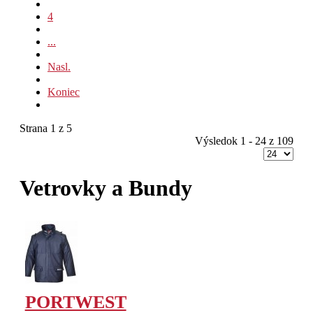
4
...
Nasl.
Koniec
Strana 1 z 5
Výsledok 1 - 24 z 109
Vetrovky a Bundy
PORTWEST