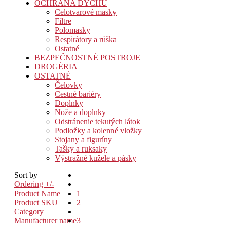
OCHRANA DYCHU
Celotvarové masky
Filtre
Polomasky
Respirátory a rúška
Ostatné
BEZPEČNOSTNÉ POSTROJE
DROGÉRIA
OSTATNÉ
Čelovky
Cestné bariéry
Doplnky
Nože a doplnky
Odstránenie tekutých látok
Podložky a kolenné vložky
Stojany a figuríny
Tašky a ruksaky
Výstražné kužele a pásky
Sort by
Ordering +/-
Product Name
1
Product SKU
2
Category
Manufacturer name
3