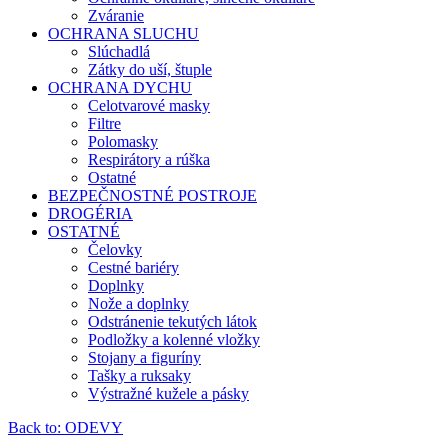
Zváranie
OCHRANA SLUCHU
Slúchadlá
Zátky do uší, štuple
OCHRANA DYCHU
Celotvarové masky
Filtre
Polomasky
Respirátory a rúška
Ostatné
BEZPEČNOSTNÉ POSTROJE
DROGÉRIA
OSTATNÉ
Čelovky
Cestné bariéry
Doplnky
Nože a doplnky
Odstránenie tekutých látok
Podložky a kolenné vložky
Stojany a figuríny
Tašky a ruksaky
Výstražné kužele a pásky
Back to: ODEVY