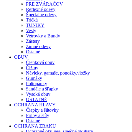
PRE ZVÁRAČOV
Reflexné odevy
Špecialne odevy
Tričká
TUNIKY
Vesty
Vetrovky a Bundy
Zástery
Zimné odevy
Ostatné
OBUV
Členková obuv
Čižmy
Návleky, gamaše, ponožky,vložky
Gumáky
Poltopánky
Sandále a šľapky
Vysoká obuv
OSTATNÉ
OCHRANA HLAVY
Čiapky a šiltovky
Prilby a štíty
Ostatné
OCHRANA ZRAKU
Ochranné okuliare, slnečné okuliare