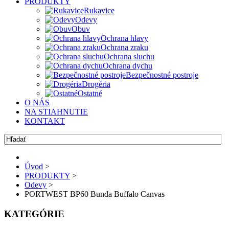
PRODUKTY
Rukavice
Odevy
Obuv
Ochrana hlavy
Ochrana zraku
Ochrana sluchu
Ochrana dychu
Bezpečnostné postroje
Drogéria
Ostatné
O NÁS
NA STIAHNUTIE
KONTAKT
Úvod
>
PRODUKTY
>
Odevy
>
PORTWEST BP60 Bunda Buffalo Canvas
KATEGÓRIE