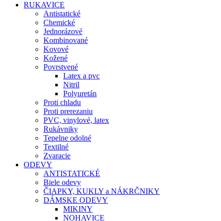
RUKAVICE
Antistatické
Chemické
Jednorázové
Kombinované
Kovové
Kožené
Povrstvené
Latex a pvc
Nitril
Polyuretán
Proti chladu
Proti prerezaniu
PVC, vinylové, latex
Rukávniky
Tepelne odolné
Textilné
Zvaracie
ODEVY
ANTISTATICKÉ
Biele odevy
ČIAPKY, KUKLY a NÁKRČNIKY
DÁMSKE ODEVY
MIKINY
NOHAVICE