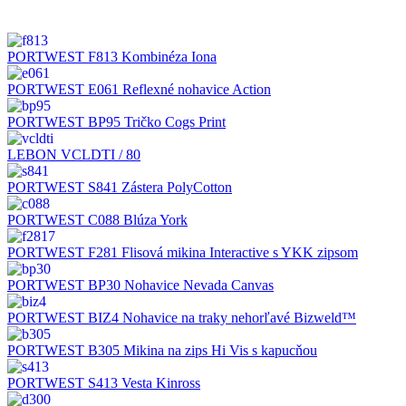
PORTWEST F813 Kombinéza Iona
PORTWEST E061 Reflexné nohavice Action
PORTWEST BP95 Tričko Cogs Print
LEBON VCLDTI / 80
PORTWEST S841 Zástera PolyCotton
PORTWEST C088 Blúza York
PORTWEST F281 Flisová mikina Interactive s YKK zipsom
PORTWEST BP30 Nohavice Nevada Canvas
PORTWEST BIZ4 Nohavice na traky nehorľavé Bizweld™
PORTWEST B305 Mikina na zips Hi Vis s kapucňou
PORTWEST S413 Vesta Kinross