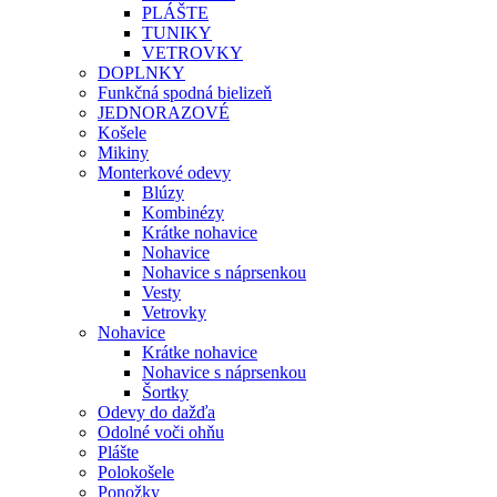
PLÁŠTE
TUNIKY
VETROVKY
DOPLNKY
Funkčná spodná bielizeň
JEDNORAZOVÉ
Košele
Mikiny
Monterkové odevy
Blúzy
Kombinézy
Krátke nohavice
Nohavice
Nohavice s náprsenkou
Vesty
Vetrovky
Nohavice
Krátke nohavice
Nohavice s náprsenkou
Šortky
Odevy do dažďa
Odolné voči ohňu
Plášte
Polokošele
Ponožky