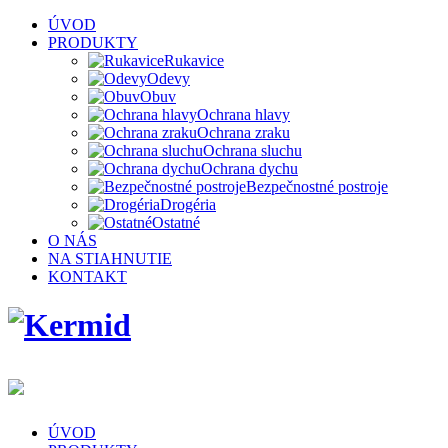
ÚVOD
PRODUKTY
Rukavice
Odevy
Obuv
Ochrana hlavy
Ochrana zraku
Ochrana sluchu
Ochrana dychu
Bezpečnostné postroje
Drogéria
Ostatné
O NÁS
NA STIAHNUTIE
KONTAKT
ÚVOD