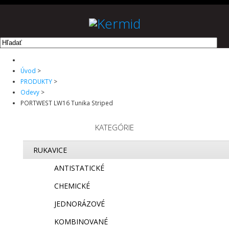
ÚVOD
PRODUKTY
O NÁS
NA STIAHNUTIE
Úvod
>
PRODUKTY
>
KONTAKT
Odevy
>
PORTWEST LW16 Tunika Striped
KATEGÓRIE
RUKAVICE
ANTISTATICKÉ
CHEMICKÉ
JEDNORÁZOVÉ
KOMBINOVANÉ