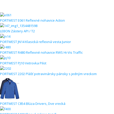
PORTWEST E061 Reflexné nohavice Action
LEBON Zástery API / T2
PORTWEST JN14 Klasická reflexná vesta Junior
PORTWEST R480 Reflexné nohavice RWS Hi-Vis Traffic
PORTWEST PJ10 Vetrovka Pilot
PORTWEST 2202 Plášť potravinársky pánsky s jedným vreckom
PORTWEST C854 Blúza Drivers, Dve vrecká