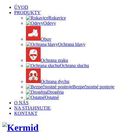
ÚVOD
PRODUKTY
Rukavice
Odevy
Obuv
Ochrana hlavy
Ochrana zraku
Ochrana sluchu
Ochrana dychu
Bezpečnostné postroje
Drogéria
Ostatné
O NÁS
NA STIAHNUTIE
KONTAKT