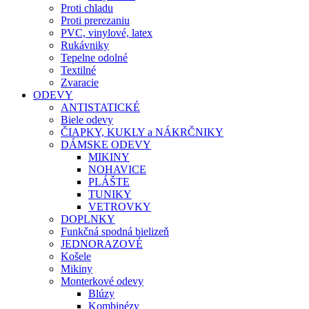
Proti chladu
Proti prerezaniu
PVC, vinylové, latex
Rukávniky
Tepelne odolné
Textilné
Zvaracie
ODEVY
ANTISTATICKÉ
Biele odevy
ČIAPKY, KUKLY a NÁKRČNIKY
DÁMSKE ODEVY
MIKINY
NOHAVICE
PLÁŠTE
TUNIKY
VETROVKY
DOPLNKY
Funkčná spodná bielizeň
JEDNORAZOVÉ
Košele
Mikiny
Monterkové odevy
Blúzy
Kombinézy