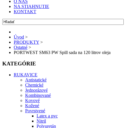
O NÁS
NA STIAHNUTIE
KONTAKT
Úvod
>
PRODUKTY
>
Ostatné
>
PORTWEST SM63 PW Spill sada na 120 litrov oleja
KATEGÓRIE
RUKAVICE
Antistatické
Chemické
Jednorázové
Kombinované
Kovové
Kožené
Povrstvené
Latex a pvc
Nitril
Polyuretán