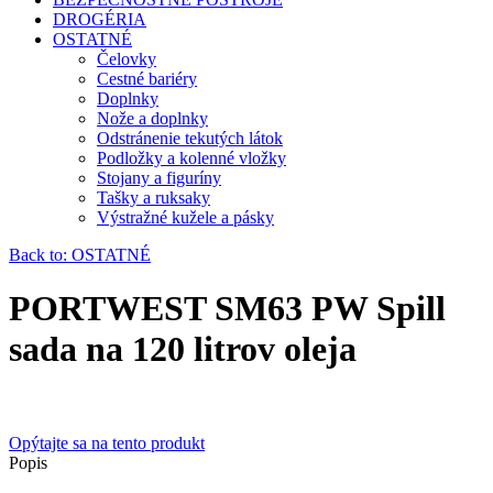
DROGÉRIA
OSTATNÉ
Čelovky
Cestné bariéry
Doplnky
Nože a doplnky
Odstránenie tekutých látok
Podložky a kolenné vložky
Stojany a figuríny
Tašky a ruksaky
Výstražné kužele a pásky
Back to: OSTATNÉ
PORTWEST SM63 PW Spill
sada na 120 litrov oleja
Opýtajte sa na tento produkt
Popis