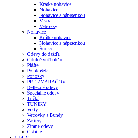
Krátke nohavice
Nohavice
Nohavice s náprsenkou
Vesty
Vetrovky
Nohavice
Krátke nohavice
Nohavice s náprsenkou
Šortky
Odevy do dažďa
Odolné voči ohňu
Plášte
Polokošele
Ponožky
PRE ZVÁRAČOV
Reflexné odevy
Špecialne odevy
Tričká
TUNIKY
Vesty
Vetrovky a Bundy
Zástery
Zimné odevy
Ostatné
OBUV