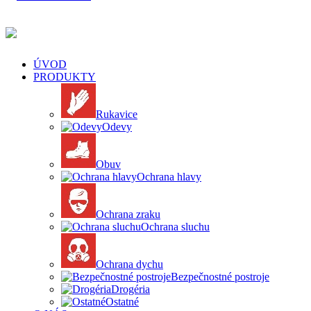
ÚVOD
PRODUKTY
Rukavice
Odevy
Obuv
Ochrana hlavy
Ochrana zraku
Ochrana sluchu
Ochrana dychu
Bezpečnostné postroje
Drogéria
Ostatné