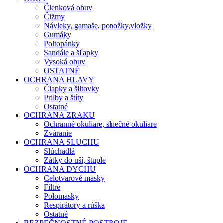
Členková obuv
Čižmy
Návleky, gamaše, ponožky,vložky
Gumáky
Poltopánky
Sandále a šľapky
Vysoká obuv
OSTATNÉ
OCHRANA HLAVY
Čiapky a šiltovky
Prilby a štíty
Ostatné
OCHRANA ZRAKU
Ochranné okuliare, slnečné okuliare
Zváranie
OCHRANA SLUCHU
Slúchadlá
Zátky do uší, štuple
OCHRANA DYCHU
Celotvarové masky
Filtre
Polomasky
Respirátory a rúška
Ostatné
BEZPEČNOSTNÉ POSTROJE