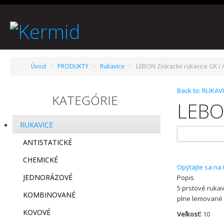
Úvod
>
PRODUKTY
>
Rukavice
>
LEBON Zváracke rukavice GK / A
Back to: RUKAV
KATEGÓRIE
LEBON
RUKAVICE
ANTISTATICKÉ
CHEMICKÉ
Opýtajte sa na
JEDNORÁZOVÉ
Popis
5 prstové rukav
KOMBINOVANÉ
plne lemované s
KOVOVÉ
Veľkosť:
10