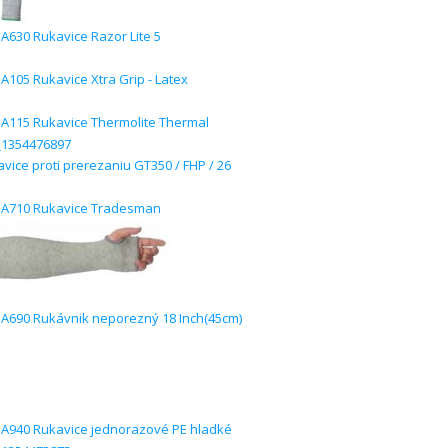
630 Rukavice Razor Lite 5
105 Rukavice Xtra Grip - Latex
115 Rukavice Thermolite Thermal
ice proti prerezaniu GT350 / FHP / 26
A710 Rukavice Tradesman
690 Rukávnik neporezný 18 Inch(45cm)
940 Rukavice jednorazové PE hladké