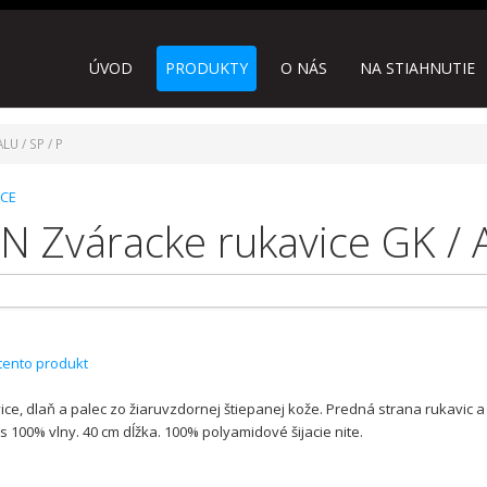
ÚVOD
PRODUKTY
O NÁS
NA STIAHNUTIE
LU / SP / P
ICE
 Zváracke rukavice GK / A
 tento produkt
ice, dlaň a palec zo žiaruvzdornej štiepanej kože. Predná strana rukavic 
 100% vlny. 40 cm dĺžka. 100% polyamidové šijacie nite.