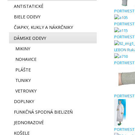
ANTISTATICKÉ
PORTWEST A
BIELE ODEVY
PORTWEST A
ČIAPKY, KUKLY A NÁKRČNIKY
PORTWEST A
DÁMSKE ODEVY
MIKINY
LEBON Rukav
NOHAVICE
PORTWEST 
PLÁŠTE
TUNIKY
VETROVKY
PORTWEST A
DOPLNKY
FUNKČNÁ SPODNÁ BIELIZEŇ
JEDNORAZOVÉ
PORTWEST A
KOŠELE