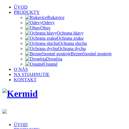
ÚVOD
PRODUKTY
Rukavice
Odevy
Obuv
Ochrana hlavy
Ochrana zraku
Ochrana sluchu
Ochrana dychu
Bezpečnostné postroje
Drogéria
Ostatné
O NÁS
NA STIAHNUTIE
KONTAKT
ÚVOD