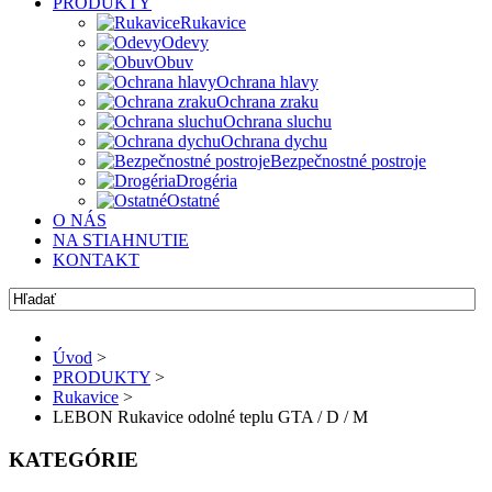
PRODUKTY
Rukavice
Odevy
Obuv
Ochrana hlavy
Ochrana zraku
Ochrana sluchu
Ochrana dychu
Bezpečnostné postroje
Drogéria
Ostatné
O NÁS
NA STIAHNUTIE
KONTAKT
Úvod
>
PRODUKTY
>
Rukavice
>
LEBON Rukavice odolné teplu GTA / D / M
KATEGÓRIE