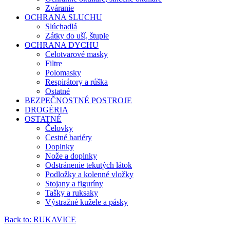
Zváranie
OCHRANA SLUCHU
Slúchadlá
Zátky do uší, štuple
OCHRANA DYCHU
Celotvarové masky
Filtre
Polomasky
Respirátory a rúška
Ostatné
BEZPEČNOSTNÉ POSTROJE
DROGÉRIA
OSTATNÉ
Čelovky
Cestné bariéry
Doplnky
Nože a doplnky
Odstránenie tekutých látok
Podložky a kolenné vložky
Stojany a figuríny
Tašky a ruksaky
Výstražné kužele a pásky
Back to: RUKAVICE