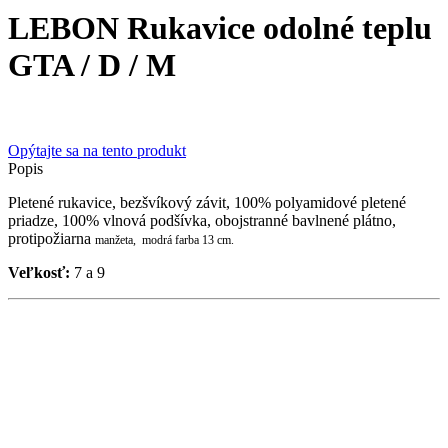
LEBON Rukavice odolné teplu
GTA / D / M
Opýtajte sa na tento produkt
Popis
Pletené rukavice, bezšvíkový závit, 100% polyamidové pletené
priadze, 100% vlnová podšívka, obojstranné bavlnené plátno,
protipožiarna
manžeta,
modrá farba 13 cm.
Veľkosť:
7 a 9