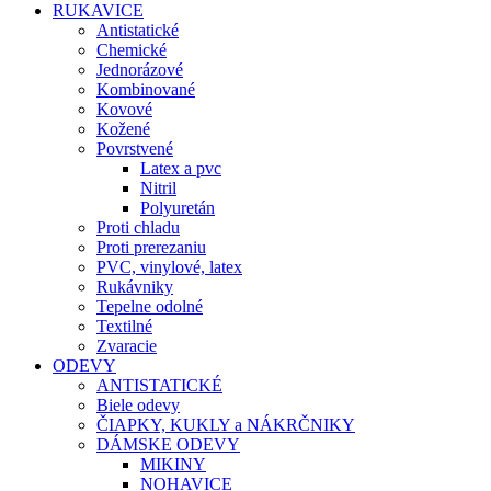
RUKAVICE
Antistatické
Chemické
Jednorázové
Kombinované
Kovové
Kožené
Povrstvené
Latex a pvc
Nitril
Polyuretán
Proti chladu
Proti prerezaniu
PVC, vinylové, latex
Rukávniky
Tepelne odolné
Textilné
Zvaracie
ODEVY
ANTISTATICKÉ
Biele odevy
ČIAPKY, KUKLY a NÁKRČNIKY
DÁMSKE ODEVY
MIKINY
NOHAVICE