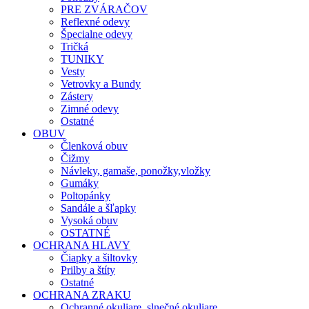
PRE ZVÁRAČOV
Reflexné odevy
Špecialne odevy
Tričká
TUNIKY
Vesty
Vetrovky a Bundy
Zástery
Zimné odevy
Ostatné
OBUV
Členková obuv
Čižmy
Návleky, gamaše, ponožky,vložky
Gumáky
Poltopánky
Sandále a šľapky
Vysoká obuv
OSTATNÉ
OCHRANA HLAVY
Čiapky a šiltovky
Prilby a štíty
Ostatné
OCHRANA ZRAKU
Ochranné okuliare, slnečné okuliare