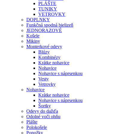
PLÁŠTE
TUNIKY
VETROVKY
DOPLNKY
Funkčná spodná bielizeň
JEDNORAZOVÉ
Košele
Mikiny
Monterkové odevy
Blúzy
Kombinézy
Krátke nohavice
Nohavice
Nohavice s náprsenkou
Vesty
Vetrovky
Nohavice
Krátke nohavice
Nohavice s náprsenkou
Šortky
Odevy do dažďa
Odolné voči ohňu
Plášte
Polokošele
Ponožky