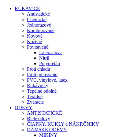
RUKAVICE
Antistatické
Chemické
Jednorázové
Kombinované
Kovové
Kožené
Povrstvené
Latex a pvc
Nitril
Polyuretán
Proti chladu
Proti prerezaniu
PVC, vinylové, latex
Rukávniky
Tepelne odolné
Textilné
Zvaracie
ODEVY
ANTISTATICKÉ
Biele odevy
ČIAPKY, KUKLY a NÁKRČNIKY
DÁMSKE ODEVY
MIKINY