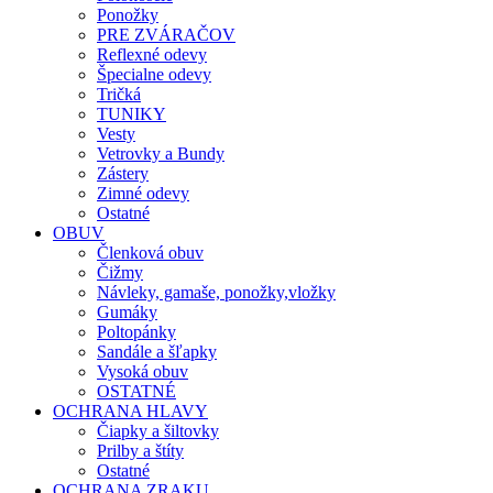
Ponožky
PRE ZVÁRAČOV
Reflexné odevy
Špecialne odevy
Tričká
TUNIKY
Vesty
Vetrovky a Bundy
Zástery
Zimné odevy
Ostatné
OBUV
Členková obuv
Čižmy
Návleky, gamaše, ponožky,vložky
Gumáky
Poltopánky
Sandále a šľapky
Vysoká obuv
OSTATNÉ
OCHRANA HLAVY
Čiapky a šiltovky
Prilby a štíty
Ostatné
OCHRANA ZRAKU