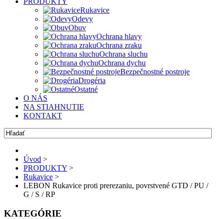
PRODUKTY
Rukavice
Odevy
Obuv
Ochrana hlavy
Ochrana zraku
Ochrana sluchu
Ochrana dychu
Bezpečnostné postroje
Drogéria
Ostatné
O NÁS
NA STIAHNUTIE
KONTAKT
Úvod
>
PRODUKTY
>
Rukavice
>
LEBON Rukavice proti prerezaniu, povrstvené GTD / PU /
G / S / RP
KATEGÓRIE