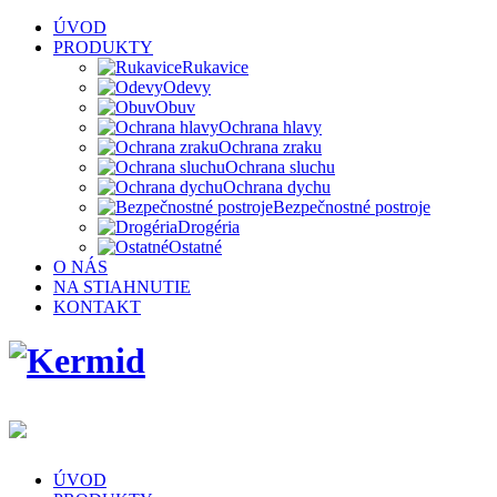
ÚVOD
PRODUKTY
Rukavice
Odevy
Obuv
Ochrana hlavy
Ochrana zraku
Ochrana sluchu
Ochrana dychu
Bezpečnostné postroje
Drogéria
Ostatné
O NÁS
NA STIAHNUTIE
KONTAKT
ÚVOD