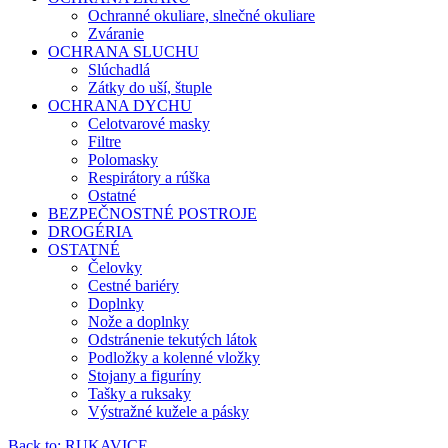
Ochranné okuliare, slnečné okuliare
Zváranie
OCHRANA SLUCHU
Slúchadlá
Zátky do uší, štuple
OCHRANA DYCHU
Celotvarové masky
Filtre
Polomasky
Respirátory a rúška
Ostatné
BEZPEČNOSTNÉ POSTROJE
DROGÉRIA
OSTATNÉ
Čelovky
Cestné bariéry
Doplnky
Nože a doplnky
Odstránenie tekutých látok
Podložky a kolenné vložky
Stojany a figuríny
Tašky a ruksaky
Výstražné kužele a pásky
Back to: RUKAVICE