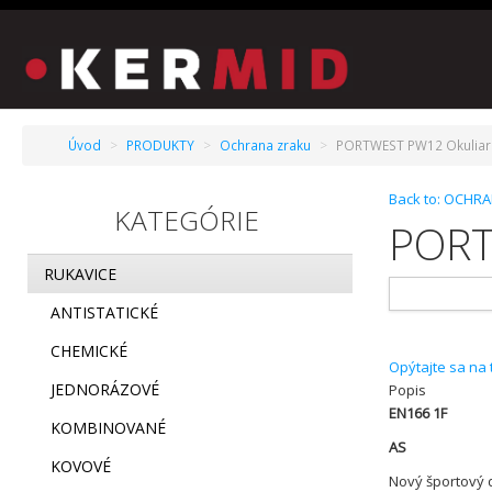
Úvod
>
PRODUKTY
>
Ochrana zraku
>
PORTWEST PW12 Okuliar
Back to: OCHR
KATEGÓRIE
PORT
RUKAVICE
ANTISTATICKÉ
CHEMICKÉ
Opýtajte sa na
JEDNORÁZOVÉ
Popis
EN166 1F
KOMBINOVANÉ
AS
KOVOVÉ
Nový športový 