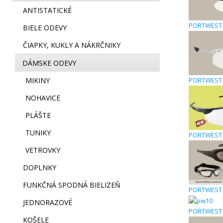
ANTISTATICKÉ
PORTWEST 
BIELE ODEVY
ČIAPKY, KUKLY A NÁKRČNIKY
DÁMSKE ODEVY
MIKINY
PORTWEST 
NOHAVICE
PLÁŠTE
TUNIKY
PORTWEST 
VETROVKY
DOPLNKY
FUNKČNÁ SPODNÁ BIELIZEŇ
PORTWEST 
JEDNORAZOVÉ
PORTWEST 
KOŠELE