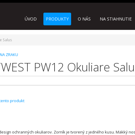
ÚVOD
PRODUKTY
O NÁS
NA STIAHNUTIE
e Salus
ANA ZRAKU
WEST PW12 Okuliare Salu
 tento produkt
design ochranných okuliarov. Zorník je tvorený z jedného kusu. Mäkký no