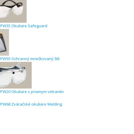
PW35 Okuliare Safeguard
W93 Ochranný mriežkovaný štít
W20 Okuliare s priamym vetraním
PW68 Zváračské okuliare Welding